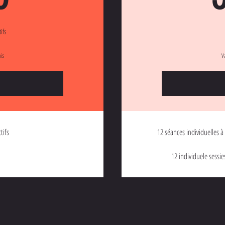
ifs
is
V
tifs
12 séances individuelles 
12 individuele sessie