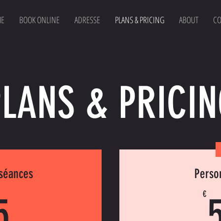
E
BOOK ONLINE
ADRESSE
PLANS & PRICING
ABOUT
CO
PLANS & PRICIN
 séances
Person
65€
€
5