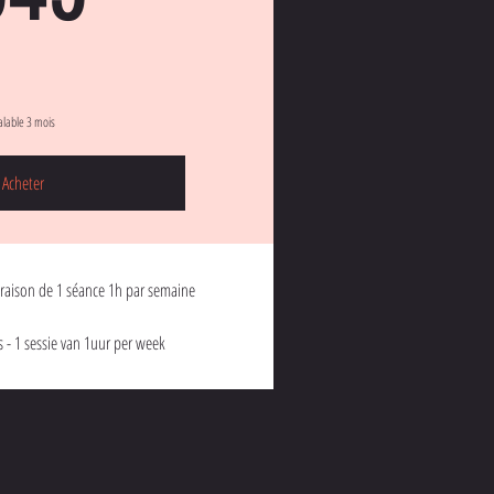
alable 3 mois
Acheter
à raison de 1 séance 1h par semaine
s - 1 sessie van 1uur per week