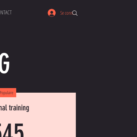
NTACT
Se connecter
G
Populaire
al training
545€
545