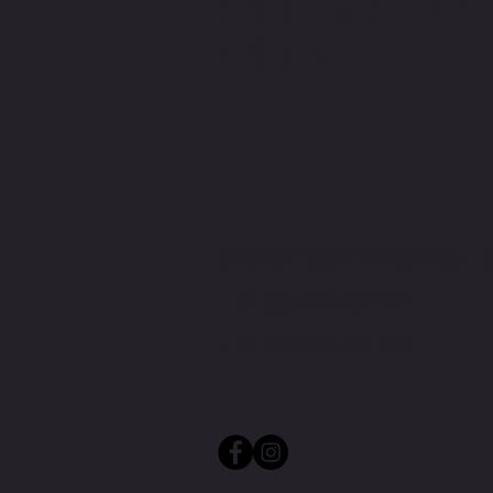
CONTACTEZ
NOUS
DDSPORTCONCEPT@GMAIL.
+32 (0)474 402 394
+32 (0)493 451 199