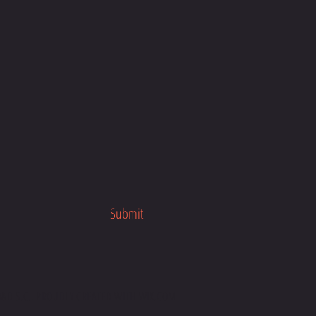
Submit
D&D S.C.. PROUDLY CREATED WITH
WIX.COM