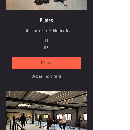
Pilates
renforcement doux // lichte training
1 h
8
8 €
euros
Réserver
Découvrir les formules