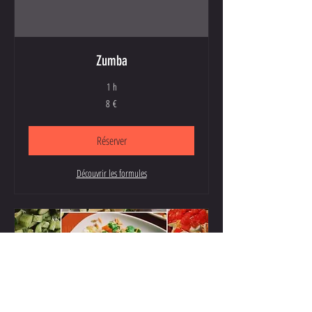
Zumba
1 h
8
8 €
euros
Réserver
Découvrir les formules